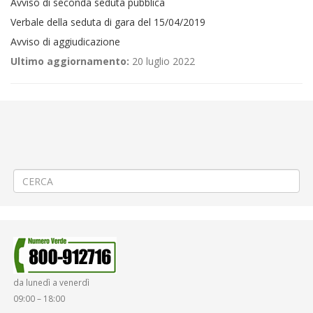
Avviso di seconda seduta pubblica
Verbale della seduta di gara del 15/04/2019
Avviso di aggiudicazione
Ultimo aggiornamento:
20 luglio 2022
←
Avviso per la formazione di un elenco di avvocati esterni
Procedura in economia ai sensi del Titolo II del “Regolamento per gli
Acquisti di Beni, Servizi e Lavori sotto Soglia Comunitaria”, adottato
da ATAP Spa ai sensi e per gli effetti dell’art. 36 comma 8 del D. Lgs.
50/2016, per la fornitura di divise invernali – CIG Z522830E37.
→
da lunedì a venerdì
09:00 – 18:00